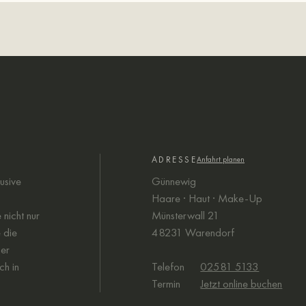
ADRESSE
Anfahrt planen
usive
Günnewig
Haare · Haut · Make-Up
nicht nur
Münsterwall 21
 die
48231 Warendorf
her
ch in
Telefon
02581 5133
Termin
Jetzt online buchen