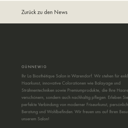
Zurück zu den News
GÜNNEWIG
Ihr La Biosthétique Salon in Warendorf. Wir stehen für exkl
Haarkunst, innovative Colorationen wie Balayage und
Strähnentechniken sowie Premiumprodukte, die Ihre Haare 
verschönern, sondern auch nachhaltig pflegen. Erleben Sie
perfekte Verbindung von moderner Friseurkunst, persönlic
Beratung und Wohlbefinden. Wir freuen uns auf Ihren Besu
unserem Salon!