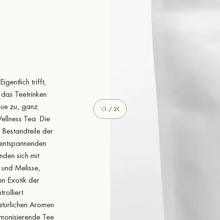
gentlich trifft,
 das Teetrinken
que zu, ganz
1 / 2
llness Tea. Die
 Bestandteile der
 entspannenden
nden sich mit
 und Melisse,
n Exotik der
rolliert
natürlichen Aromen
rmonisierende Tee