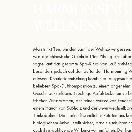
HARMONISING
WELLNESS TEA
Man trinkt Tee, um den Lärm der Welt zu vergessen. Ei
was der chinesische Gelehrte T’ien Yiheng einst über
sagte, auf das gesamte Spa-Ritual von La Biosthéti
besonders jedoch auf den duftenden Harmonising We
erlesene Kräuterteemischung kombiniert ausgesuchte
beliebten Spa-Duftkomposition zu einem angenehm
Geschmackserlebnis. Fruchtige Apfelstückchen verbi
frischen Zitrusaromen, der feinen Würze von Fenchel
einem Hauch von Süßholz und der unverwechselbare
Tonkabohne. Die Herkunft sämtlicher Zutaten aus kont
biologischem Anbau stellt sicher, dass sie mit ihren 
auch ihre wohltuende Wirkung voll entfalten. Der ha